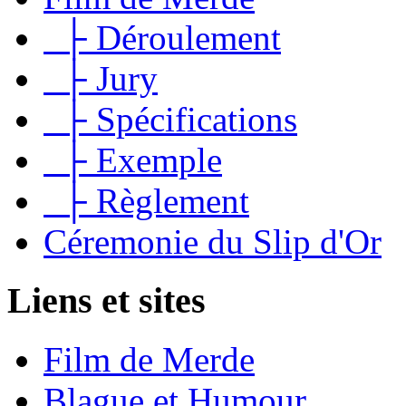
├ Déroulement
├ Jury
├ Spécifications
├ Exemple
├ Règlement
Céremonie du Slip d'Or
Liens et sites
Film de Merde
Blague et Humour