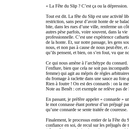
« La Fête du Slip ? C’est ça ou la dépression.
Tout est dit. La fête du Slip est une activité lib
restriction, sans peur d’avoir honte de se bala
bite, dans les rues d’une ville, renferme un cô
autres pèse parfois, voire souvent, dans la vie
professionnelle. C’est une expérience cathart
de la honte. Et, sur notre passage, les gens sou
nous, et non pas à cause de nous peut-être, et a
qu’ils pensent, et bien, on s’en fout, vu que
Ce qui nous amène à l’archétype du connard. 
l’enflure, bien que cela ne soit pas incompati
femme) qui agit au mépris de règles arbitraire
du fromage à raclette dans une sauce au foie-g
Rien à foutre ! On est des connards : on la me
Note au Benêt : cet exemple ne relève pas de l
En passant, je préfère appeler « connarde » 
le mot connasse étant porteur d’un préjugé part
qu’une connarde se sente traitée de coureuse.
Finalement, le processus entier de la Fête du 
confiance en soi, de recul sur les préjugés de tou