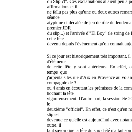
du Slip ?!". Ces exclamations allaient peu à p
affirmations et il
ne fallu pas plus qu'une ou deux autres remarq
séance
atypique et décalée de jeu de rôle du lendemain
premier JDR
du slip...) et l'arrivée d'"El Boy" (le string d
cette fête
devenu depuis l'évènement qu'on connait aujo
Si ce jour est historiquement très important, i
d'éléments
de cette fête y sont antérieurs. En effet, c
temps que
j'arpentais les rue d'Aix-en-Provence au volan
compagnie de 3
ou 4 amis en écoutant les prémisses de la comp
hochant la tête
vigoureusement. D'autre part, la session été 
le
deuxième "officiel". En effet, ce n'est qu'en
slip est
devenue ce qu'elle est aujourd'hui avec notam
outre, il
faut savoir que la fête du slip d'été n'a fait s