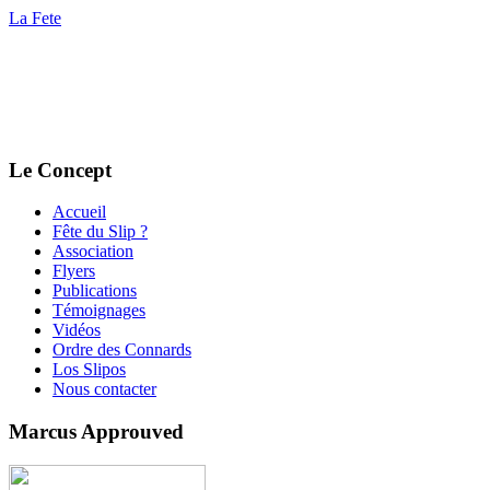
La Fete
Le Concept
Accueil
Fête du Slip ?
Association
Flyers
Publications
Témoignages
Vidéos
Ordre des Connards
Los Slipos
Nous contacter
Marcus Approuved