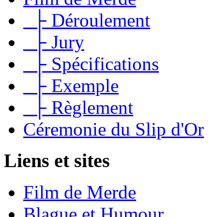
├ Déroulement
├ Jury
├ Spécifications
├ Exemple
├ Règlement
Céremonie du Slip d'Or
Liens et sites
Film de Merde
Blague et Humour